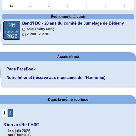
31
1
2
3
4
5
6
Évènements à venir
Band’H3C - 20 ans du comité de Jumelage de Bétheny
26
Salle Thierry Meng
septembre
20h00 - 23h30
2026
Accès direct
Page FaceBook
Notre Intranet (réservé aux musiciens de l’Harmonie)
Dans la même rubrique
1
2
Rien arrête l’H3C
le 4 juin 2026
par
Chantal G