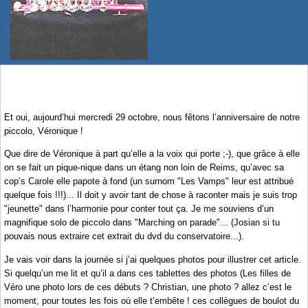
Et oui, aujourd’hui mercredi 29 octobre, nous fêtons l’anniversaire de notre
piccolo, Véronique !
Que dire de Véronique à part qu’elle a la voix qui porte ;-), que grâce à elle
on se fait un pique-nique dans un étang non loin de Reims, qu’avec sa
cop’s Carole elle papote à fond (un surnom "Les Vamps" leur est attribué
quelque fois !!!)... Il doit y avoir tant de chose à raconter mais je suis trop
"jeunette" dans l’harmonie pour conter tout ça. Je me souviens d’un
magnifique solo de piccolo dans "Marching on parade"... (Josian si tu
pouvais nous extraire cet extrait du dvd du conservatoire...).
Je vais voir dans la journée si j’ai quelques photos pour illustrer cet article.
Si quelqu’un me lit et qu’il a dans ces tablettes des photos (Les filles de
Véro une photo lors de ces débuts ? Christian, une photo ? allez c’est le
moment, pour toutes les fois où elle t’embête ! ces collègues de boulot du