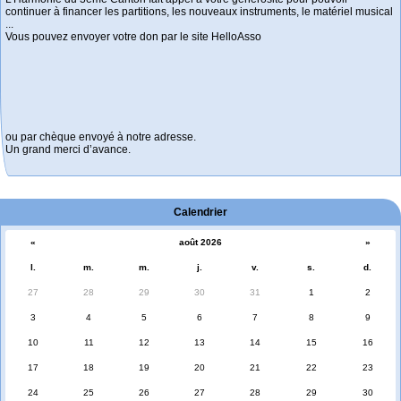
continuer à financer les partitions, les nouveaux instruments, le matériel musical
...
Vous pouvez envoyer votre don par le site HelloAsso
ou par chèque envoyé à notre adresse.
Un grand merci d’avance.
Calendrier
«
août 2026
»
l.
m.
m.
j.
v.
s.
d.
27
28
29
30
31
1
2
3
4
5
6
7
8
9
10
11
12
13
14
15
16
17
18
19
20
21
22
23
24
25
26
27
28
29
30