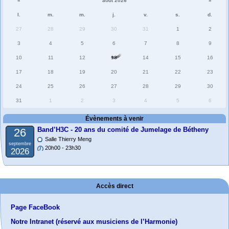
«
août 2026
»
l.
m.
m.
j.
v.
s.
d.
27
28
29
30
31
1
2
3
4
5
6
7
8
9
10
11
12
13
14
15
16
17
18
19
20
21
22
23
24
25
26
27
28
29
30
31
1
2
3
4
5
6
Évènements à venir
Band’H3C - 20 ans du comité de Jumelage de Bétheny
26
Salle Thierry Meng
septembre
20h00 - 23h30
2026
Accès direct
Page FaceBook
Notre Intranet (réservé aux musiciens de l’Harmonie)