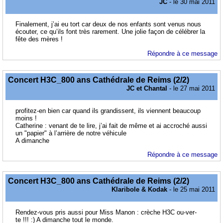
JC
- le 30 mai 2011
Finalement, j’ai eu tort car deux de nos enfants sont venus nous
écouter, ce qu’ils font très rarement. Une jolie façon de célébrer la
fête des mères !
Répondre à ce message
Concert H3C_800 ans Cathédrale de Reims (2/2)
JC et Chantal
- le 27 mai 2011
profitez-en bien car quand ils grandissent, ils viennent beaucoup
moins !
Catherine : venant de te lire, j’ai fait de même et ai accroché aussi
un "papier" à l’arrière de notre véhicule
A dimanche
Répondre à ce message
Concert H3C_800 ans Cathédrale de Reims (2/2)
Klaribole & Kodak
- le 25 mai 2011
Rendez-vous pris aussi pour Miss Manon : crèche H3C ou-ver-
te !!! :) A dimanche tout le monde.