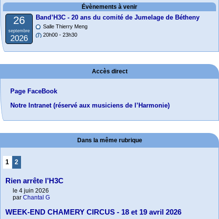
Évènements à venir
Band’H3C - 20 ans du comité de Jumelage de Bétheny
26
Salle Thierry Meng
septembre
20h00 - 23h30
2026
Accès direct
Page FaceBook
Notre Intranet (réservé aux musiciens de l’Harmonie)
Dans la même rubrique
1
2
Rien arrête l’H3C
le 4 juin 2026
par
Chantal G
WEEK-END CHAMERY CIRCUS - 18 et 19 avril 2026