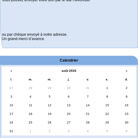
Vous pouvez envoyer votre don par le site HelloAsso
ou par chèque envoyé à notre adresse.
Un grand merci d’avance.
Calendrier
«
août 2026
»
l.
m.
m.
j.
v.
s.
d.
27
28
29
30
31
1
2
3
4
5
6
7
8
9
10
11
12
13
14
15
16
17
18
19
20
21
22
23
24
25
26
27
28
29
30
31
1
2
3
4
5
6